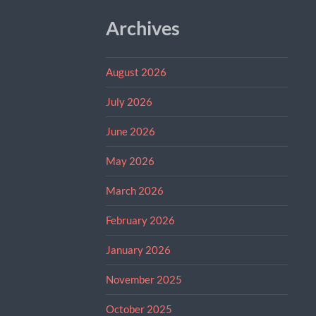
Archives
August 2026
July 2026
June 2026
May 2026
March 2026
February 2026
January 2026
November 2025
October 2025