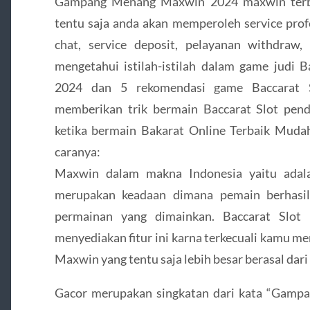
Gampang Menang Maxwin 2024 maxwin terba
tentu saja anda akan memperoleh service profe
chat, service deposit, pelayanan withdraw,
mengetahui istilah-istilah dalam game judi 
2024 dan 5 rekomendasi game Baccarat S
memberikan trik bermain Baccarat Slot pen
ketika bermain Bakarat Online Terbaik Mudah
caranya:
Maxwin dalam makna Indonesia yaitu ada
merupakan keadaan dimana pemain berhasi
permainan yang dimainkan. Baccarat Slot
menyediakan fitur ini karna terkecuali kamu
Maxwin yang tentu saja lebih besar berasal dari
Gacor merupakan singkatan dari kata “Gampan