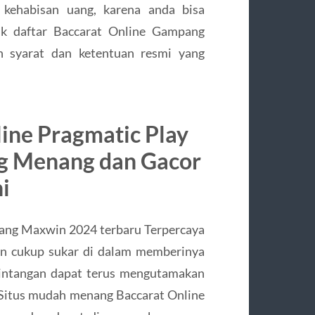
r kehabisan uang, karena anda bisa
k daftar Baccarat Online Gampang
 syarat dan ketentuan resmi yang
line Pragmatic Play
ng Menang dan Gacor
ni
ang Maxwin 2024 terbaru Terpercaya
an cukup sukar di dalam memberinya
 rintangan dapat terus mengutamakan
Situs mudah menang Baccarat Online