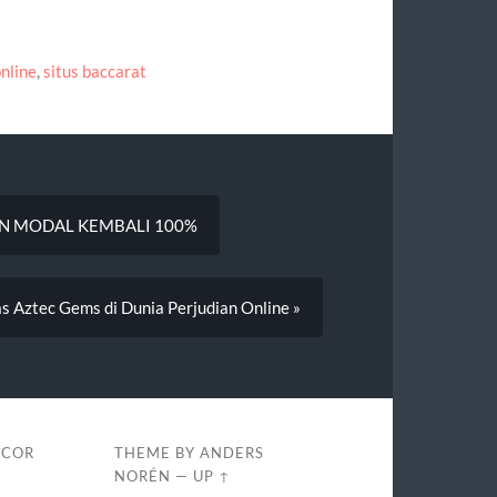
nline
,
situs baccarat
AN MODAL KEMBALI 100%
s Aztec Gems di Dunia Perjudian Online »
ACOR
THEME BY
ANDERS
NORÉN
—
UP ↑