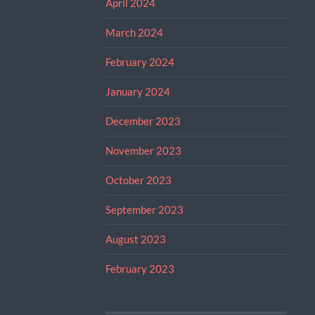
April 2024
March 2024
February 2024
January 2024
December 2023
November 2023
October 2023
September 2023
August 2023
February 2023