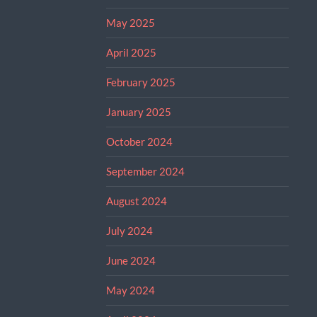
May 2025
April 2025
February 2025
January 2025
October 2024
September 2024
August 2024
July 2024
June 2024
May 2024