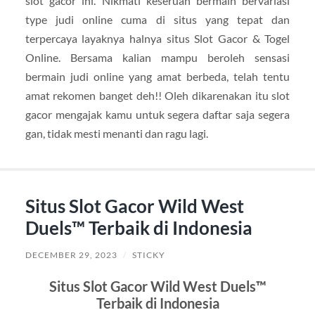
slot gacor ini. Nikmati keseruan bermain bervariasi
type judi online cuma di situs yang tepat dan
terpercaya layaknya halnya situs Slot Gacor & Togel
Online. Bersama kalian mampu beroleh sensasi
bermain judi online yang amat berbeda, telah tentu
amat rekomen banget deh!! Oleh dikarenakan itu slot
gacor mengajak kamu untuk segera daftar saja segera
gan, tidak mesti menanti dan ragu lagi.
Situs Slot Gacor Wild West
Duels™ Terbaik di Indonesia
DECEMBER 29, 2023
/
STICKY
Situs Slot Gacor Wild West Duels™
Terbaik di Indonesia