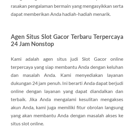
rasakan pengalaman bermain yang mengasyikkan serta
dapat memberikan Anda hadiah-hadiah menarik.
Agen Situs Slot Gacor Terbaru Terpercaya
24 Jam Nonstop
Kami adalah agen situs judi Slot Gacor online
terpercaya yang siap membantu Anda dengan keluhan
dan masalah Anda. Kami menyediakan layanan
dukungan 24 jam penuh. Ini berarti Anda dapat berjudi
online dengan layanan yang dapat diandalkan dan
terbaik. Jika Anda mengalami kesulitan mengakses
akun Anda, kami juga memiliki fitur obrolan langsung
yang akan membantu Anda dengan masalah akses ke
situs slot online.