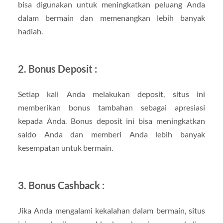
bisa digunakan untuk meningkatkan peluang Anda
dalam bermain dan memenangkan lebih banyak
hadiah.
2. Bonus Deposit :
Setiap kali Anda melakukan deposit, situs ini
memberikan bonus tambahan sebagai apresiasi
kepada Anda. Bonus deposit ini bisa meningkatkan
saldo Anda dan memberi Anda lebih banyak
kesempatan untuk bermain.
3. Bonus Cashback :
Jika Anda mengalami kekalahan dalam bermain, situs