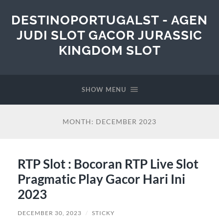
DESTINOPORTUGALST - AGEN
JUDI SLOT GACOR JURASSIC
KINGDOM SLOT
SHOW MENU
MONTH:
DECEMBER 2023
RTP Slot : Bocoran RTP Live Slot
Pragmatic Play Gacor Hari Ini
2023
DECEMBER 30, 2023
/
STICKY