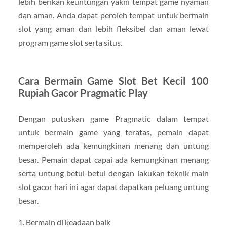
lebih berikan keuntungan yakni tempat game nyaman
dan aman. Anda dapat peroleh tempat untuk bermain
slot yang aman dan lebih fleksibel dan aman lewat
program game slot serta situs.
Cara Bermain Game Slot Bet Kecil 100
Rupiah Gacor Pragmatic Play
Dengan putuskan game Pragmatic dalam tempat
untuk bermain game yang teratas, pemain dapat
memperoleh ada kemungkinan menang dan untung
besar. Pemain dapat capai ada kemungkinan menang
serta untung betul-betul dengan lakukan teknik main
slot gacor hari ini agar dapat dapatkan peluang untung
besar.
1. Bermain di keadaan baik