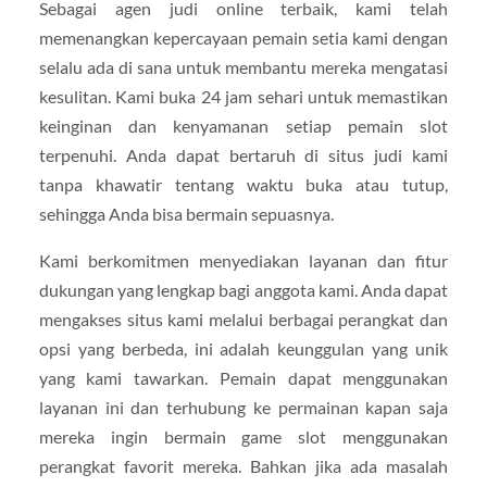
Sebagai agen judi online terbaik, kami telah
memenangkan kepercayaan pemain setia kami dengan
selalu ada di sana untuk membantu mereka mengatasi
kesulitan. Kami buka 24 jam sehari untuk memastikan
keinginan dan kenyamanan setiap pemain slot
terpenuhi. Anda dapat bertaruh di situs judi kami
tanpa khawatir tentang waktu buka atau tutup,
sehingga Anda bisa bermain sepuasnya.
Kami berkomitmen menyediakan layanan dan fitur
dukungan yang lengkap bagi anggota kami. Anda dapat
mengakses situs kami melalui berbagai perangkat dan
opsi yang berbeda, ini adalah keunggulan yang unik
yang kami tawarkan. Pemain dapat menggunakan
layanan ini dan terhubung ke permainan kapan saja
mereka ingin bermain game slot menggunakan
perangkat favorit mereka. Bahkan jika ada masalah