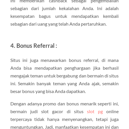
ini memberikan cashback sebagai pengembalian
sebagian dari jumlah kekalahan Anda. Ini adalah
kesempatan bagus untuk mendapatkan kembali
sebagian dari uang yang telah Anda pertaruhkan.
4. Bonus Referral :
Situs ini juga menawarkan bonus referral, di mana
Anda bisa mendapatkan penghargaan jika berhasil
mengajak teman untuk bergabung dan bermain di situs
ini. Semakin banyak teman yang Anda ajak, semakin
besar bonus yang bisa Anda dapatkan.
Dengan adanya promo dan bonus menarik seperti ini,
bermain judi slot gacor di situs
slot pg
online
terpercaya tidak hanya menyenangkan, tetapi juga
menguntungkan. Jadi, manfaatkan kesempatan ini dan