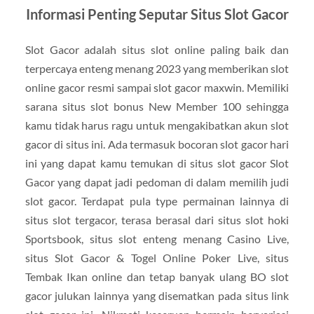
Informasi Penting Seputar Situs Slot Gacor
Slot Gacor adalah situs slot online paling baik dan
terpercaya enteng menang 2023 yang memberikan slot
online gacor resmi sampai slot gacor maxwin. Memiliki
sarana situs slot bonus New Member 100 sehingga
kamu tidak harus ragu untuk mengakibatkan akun slot
gacor di situs ini. Ada termasuk bocoran slot gacor hari
ini yang dapat kamu temukan di situs slot gacor Slot
Gacor yang dapat jadi pedoman di dalam memilih judi
slot gacor. Terdapat pula type permainan lainnya di
situs slot tergacor, terasa berasal dari situs slot hoki
Sportsbook, situs slot enteng menang Casino Live,
situs Slot Gacor & Togel Online Poker Live, situs
Tembak Ikan online dan tetap banyak ulang BO slot
gacor julukan lainnya yang disematkan pada situs link