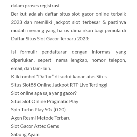
dalam proses registrasi.
Berikut adalah daftar situs slot gacor online terbaik
2023 dan memiliki jackpot slot terbesar & pastinya
mudah menang yang harus dimainkan bagi pemula di
Daftar Situs Slot Gacor Terbaru 2023:
Isi formulir pendaftaran dengan informasi yang
diperlukan, seperti nama lengkap, nomor telepon,
email, dan lain-lain.
Klik tombol “Daftar” di sudut kanan atas Situs.
Situs Slot88 Online Jackpot RTP Live Tertinggi
Slot online apa saja yang gacor?
Situs Slot Online Pragmatic Play
Spin Turbo Play 50x (0.20)
Agen Resmi Metode Terbaru
Slot Gacor Aztec Gems
Sabung Ayam