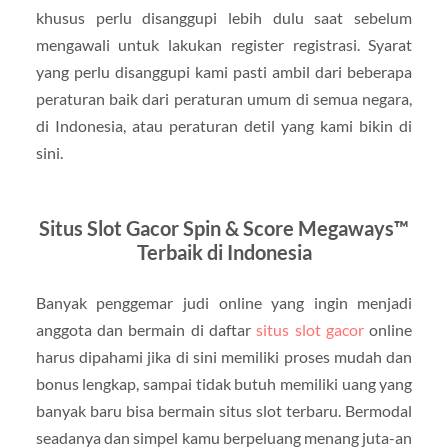
khusus perlu disanggupi lebih dulu saat sebelum
mengawali untuk lakukan register registrasi. Syarat
yang perlu disanggupi kami pasti ambil dari beberapa
peraturan baik dari peraturan umum di semua negara,
di Indonesia, atau peraturan detil yang kami bikin di
sini.
Situs Slot Gacor Spin & Score Megaways™
Terbaik di Indonesia
Banyak penggemar judi online yang ingin menjadi
anggota dan bermain di daftar
situs slot gacor
online
harus dipahami jika di sini memiliki proses mudah dan
bonus lengkap, sampai tidak butuh memiliki uang yang
banyak baru bisa bermain situs slot terbaru. Bermodal
seadanya dan simpel kamu berpeluang menang juta-an