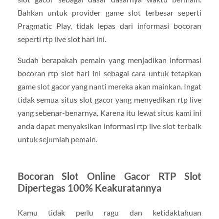
Bahkan untuk provider game slot terbesar seperti
Pragmatic Play, tidak lepas dari informasi bocoran
seperti rtp live slot hari ini.
Sudah berapakah pemain yang menjadikan informasi
bocoran rtp slot hari ini sebagai cara untuk tetapkan
game slot gacor yang nanti mereka akan mainkan. Ingat
tidak semua situs slot gacor yang menyedikan rtp live
yang sebenar-benarnya. Karena itu lewat situs kami ini
anda dapat menyaksikan informasi rtp live slot terbaik
untuk sejumlah pemain.
Bocoran Slot Online Gacor RTP Slot
Dipertegas 100% Keakuratannya
Kamu tidak perlu ragu dan ketidaktahuan