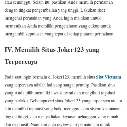
atau seminggu. Selain itu, pastikan Anda memilih permainan
dengan tingkat pengembalian yang tinggi. Lakukan riset
mengenai permainan yang Anda ingin mainkan untuk
memastikan Anda memiliki pengetahuan yang cukup untuk
mengambil keputusan yang tepat di setiap putaran permainan.
IV. Memilih Situs Joker123 yang
Terpercaya
Slot Vietnam
Pada saat ingin bermain di Joker123, memilih situs
yang terpercaya adalah hal yang sangat penting. Pastikan situs
yang Anda pilih memiliki lisensi resmi dan mengikuti regulasi
yang berlaku. Beberapa ciri situs Joker123 yang terpercaya antara
lain memiliki reputasi yang baik, menggunakan sistem keamanan
tingkat tinggi, dan menyediakan layanan pelanggan yang ramah
dan responsif. Nantikan juga review dari pemain lain untuk