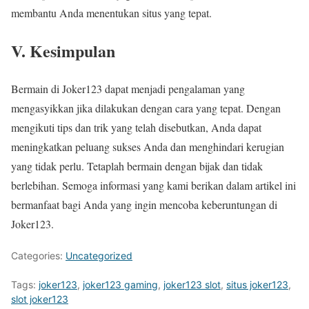
membantu Anda menentukan situs yang tepat.
V. Kesimpulan
Bermain di Joker123 dapat menjadi pengalaman yang
mengasyikkan jika dilakukan dengan cara yang tepat. Dengan
mengikuti tips dan trik yang telah disebutkan, Anda dapat
meningkatkan peluang sukses Anda dan menghindari kerugian
yang tidak perlu. Tetaplah bermain dengan bijak dan tidak
berlebihan. Semoga informasi yang kami berikan dalam artikel ini
bermanfaat bagi Anda yang ingin mencoba keberuntungan di
Joker123.
Categories:
Uncategorized
Tags:
joker123
,
joker123 gaming
,
joker123 slot
,
situs joker123
,
slot joker123