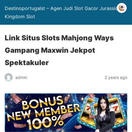
Destinoportugalst – Agen Judi Slot Gacor Jurassic
Kingdom Slot
Link Situs Slots Mahjong Ways
Gampang Maxwin Jekpot
Spektakuler
admin
2 years ago