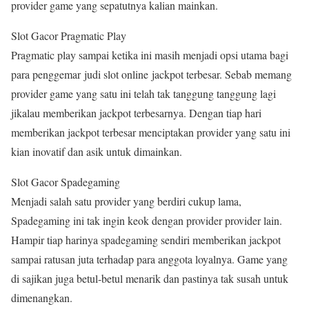
provider game yang sepatutnya kalian mainkan.
Slot Gacor Pragmatic Play
Pragmatic play sampai ketika ini masih menjadi opsi utama bagi
para penggemar judi slot online jackpot terbesar. Sebab memang
provider game yang satu ini telah tak tanggung tanggung lagi
jikalau memberikan jackpot terbesarnya. Dengan tiap hari
memberikan jackpot terbesar menciptakan provider yang satu ini
kian inovatif dan asik untuk dimainkan.
Slot Gacor Spadegaming
Menjadi salah satu provider yang berdiri cukup lama,
Spadegaming ini tak ingin keok dengan provider provider lain.
Hampir tiap harinya spadegaming sendiri memberikan jackpot
sampai ratusan juta terhadap para anggota loyalnya. Game yang
di sajikan juga betul-betul menarik dan pastinya tak susah untuk
dimenangkan.