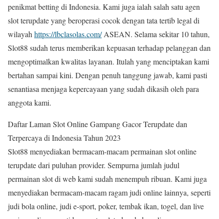
penikmat betting di Indonesia. Kami juga ialah salah satu agen
slot terupdate yang beroperasi cocok dengan tata tertib legal di
wilayah
https://lbclasolas.com/
ASEAN. Selama sekitar 10 tahun,
Slot88 sudah terus memberikan kepuasan terhadap pelanggan dan
mengoptimalkan kwalitas layanan. Itulah yang menciptakan kami
bertahan sampai kini. Dengan penuh tanggung jawab, kami pasti
senantiasa menjaga kepercayaan yang sudah dikasih oleh para
anggota kami.
Daftar Laman Slot Online Gampang Gacor Terupdate dan
Terpercaya di Indonesia Tahun 2023
Slot88 menyediakan bermacam-macam permainan slot online
terupdate dari puluhan provider. Sempurna jumlah judul
permainan slot di web kami sudah menempuh ribuan. Kami juga
menyediakan bermacam-macam ragam judi online lainnya, seperti
judi bola online, judi e-sport, poker, tembak ikan, togel, dan live