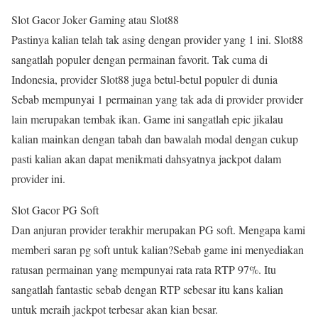
Slot Gacor Joker Gaming atau Slot88
Pastinya kalian telah tak asing dengan provider yang 1 ini. Slot88
sangatlah populer dengan permainan favorit. Tak cuma di
Indonesia, provider Slot88 juga betul-betul populer di dunia
Sebab mempunyai 1 permainan yang tak ada di provider provider
lain merupakan tembak ikan. Game ini sangatlah epic jikalau
kalian mainkan dengan tabah dan bawalah modal dengan cukup
pasti kalian akan dapat menikmati dahsyatnya jackpot dalam
provider ini.
Slot Gacor PG Soft
Dan anjuran provider terakhir merupakan PG soft. Mengapa kami
memberi saran pg soft untuk kalian?Sebab game ini menyediakan
ratusan permainan yang mempunyai rata rata RTP 97%. Itu
sangatlah fantastic sebab dengan RTP sebesar itu kans kalian
untuk meraih jackpot terbesar akan kian besar.