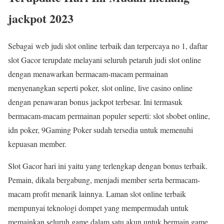
jackpot 2023
Sebagai web judi slot online terbaik dan terpercaya no 1, daftar
slot Gacor terupdate melayani seluruh petaruh judi slot online
dengan menawarkan bermacam-macam permainan
menyenangkan seperti poker, slot online, live casino online
dengan penawaran bonus jackpot terbesar. Ini termasuk
bermacam-macam permainan populer seperti: slot sbobet online,
idn poker, 9Gaming Poker sudah tersedia untuk memenuhi
kepuasan member.
Slot Gacor hari ini yaitu yang terlengkap dengan bonus terbaik.
Pemain, dikala bergabung, menjadi member serta bermacam-
macam profit menarik lainnya. Laman slot online terbaik
mempunyai teknologi dompet yang mempermudah untuk
memainkan seluruh game dalam satu akun untuk bermain game