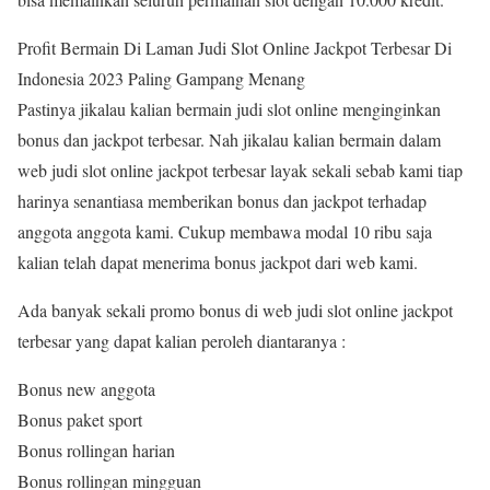
Profit Bermain Di Laman Judi Slot Online Jackpot Terbesar Di
Indonesia 2023 Paling Gampang Menang
Pastinya jikalau kalian bermain judi slot online menginginkan
bonus dan jackpot terbesar. Nah jikalau kalian bermain dalam
web judi slot online jackpot terbesar layak sekali sebab kami tiap
harinya senantiasa memberikan bonus dan jackpot terhadap
anggota anggota kami. Cukup membawa modal 10 ribu saja
kalian telah dapat menerima bonus jackpot dari web kami.
Ada banyak sekali promo bonus di web judi slot online jackpot
terbesar yang dapat kalian peroleh diantaranya :
Bonus new anggota
Bonus paket sport
Bonus rollingan harian
Bonus rollingan mingguan