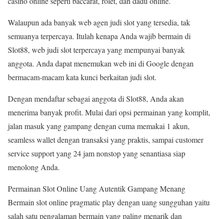
casino online seperti baccarat, rolet, dan dadu online.
Walaupun ada banyak web agen judi slot yang tersedia, tak
semuanya terpercaya. Itulah kenapa Anda wajib bermain di
Slot88, web judi slot terpercaya yang mempunyai banyak
anggota. Anda dapat menemukan web ini di Google dengan
bermacam-macam kata kunci berkaitan judi slot.
Dengan mendaftar sebagai anggota di Slot88, Anda akan
menerima banyak profit. Mulai dari opsi permainan yang komplit,
jalan masuk yang gampang dengan cuma memakai 1 akun,
seamless wallet dengan transaksi yang praktis, sampai customer
service support yang 24 jam nonstop yang senantiasa siap
menolong Anda.
Permainan Slot Online Uang Autentik Gampang Menang
Bermain slot online pragmatic play dengan uang sungguhan yaitu
salah satu pengalaman bermain yang paling menarik dan