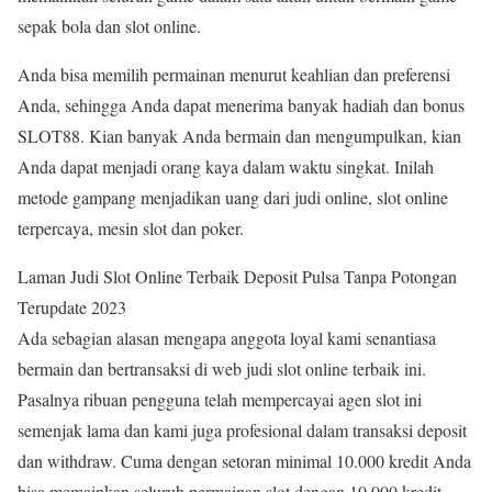
sepak bola dan slot online.
Anda bisa memilih permainan menurut keahlian dan preferensi
Anda, sehingga Anda dapat menerima banyak hadiah dan bonus
SLOT88. Kian banyak Anda bermain dan mengumpulkan, kian
Anda dapat menjadi orang kaya dalam waktu singkat. Inilah
metode gampang menjadikan uang dari judi online, slot online
terpercaya, mesin slot dan poker.
Laman Judi Slot Online Terbaik Deposit Pulsa Tanpa Potongan
Terupdate 2023
Ada sebagian alasan mengapa anggota loyal kami senantiasa
bermain dan bertransaksi di web judi slot online terbaik ini.
Pasalnya ribuan pengguna telah mempercayai agen slot ini
semenjak lama dan kami juga profesional dalam transaksi deposit
dan withdraw. Cuma dengan setoran minimal 10.000 kredit Anda
bisa memainkan seluruh permainan slot dengan 10.000 kredit.