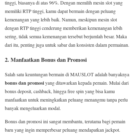
tinggi, biasanya di atas 96%. Dengan memilih mesin slot yang
memiliki RTP tinggi, kamu dapat bermain dengan peluang
kemenangan yang lebih baik. Namun, meskipun mesin slot
dengan RTP tinggi cenderung memberikan kemenangan lebih
sering, tidak semua kemenangan tersebut berjumlah besar. Maka
dari itu, penting juga untuk sabar dan konsisten dalam permainan.
2.
Manfaatkan Bonus dan Promosi
Salah satu keuntungan bermain di MAUSLOT adalah banyaknya
bonus dan promosi
yang ditawarkan kepada pemain. Mulai dari
bonus deposit, cashback, hingga free spin yang bisa kamu
manfaatkan untuk meningkatkan peluang menangmu tanpa perlu
banyak mengeluarkan modal.
Bonus dan promosi ini sangat membantu, terutama bagi pemain
baru yang ingin memperbesar peluang mendapatkan jackpot.