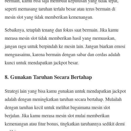
bermain, kamu bisa saja membuat keputusan yang tidak tepat,
seperti memasang taruhan terlalu besar atau terus bermain di
mesin slot yang tidak memberikan kemenangan.
Sebaiknya, tetaplah tenang dan fokus saat bermain. Jika kamu
merasa mesin slot tidak memberikan hasil yang memuaskan,
jangan ragu untuk berpindah ke mesin lain. Jangan biarkan emosi
menguasaimu, karena bermain dengan sabar dan cerdas adalah
kunci untuk mendapatkan jackpot besar.
8.
Gunakan Taruhan Secara Bertahap
Strategi lain yang bisa kamu gunakan untuk mendapatkan jackpot
adalah dengan meningkatkan taruhan secara bertahap. Mulailah
dengan taruhan kecil untuk melihat bagaimana mesin slot
berjalan. Jika kamu merasa mesin slot mulai memberikan
kemenangan atau fitur bonus, tingkatkan taruhannya sedikit demi