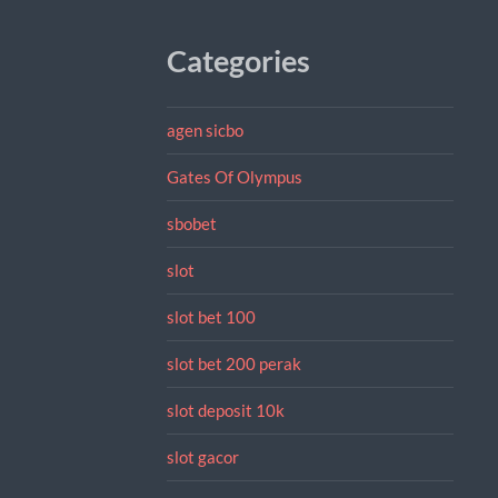
Categories
agen sicbo
Gates Of Olympus
sbobet
slot
slot bet 100
slot bet 200 perak
slot deposit 10k
slot gacor