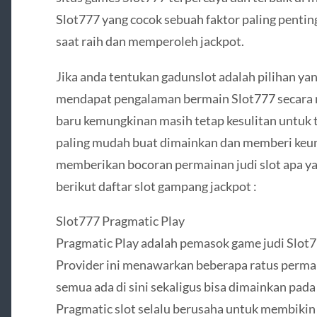
Slot777 yang cocok sebuah faktor paling penti
saat raih dan memperoleh jackpot.
Jika anda tentukan gadunslot adalah pilihan y
mendapat pengalaman bermain Slot777 secara 
baru kemungkinan masih tetap kesulitan untuk 
paling mudah buat dimainkan dan memberi keu
memberikan bocoran permainan judi slot apa ya
berikut daftar slot gampang jackpot :
Slot777 Pragmatic Play
Pragmatic Play adalah pemasok game judi Slot7
Provider ini menawarkan beberapa ratus permai
semua ada di sini sekaligus bisa dimainkan pa
Pragmatic slot selalu berusaha untuk membikin