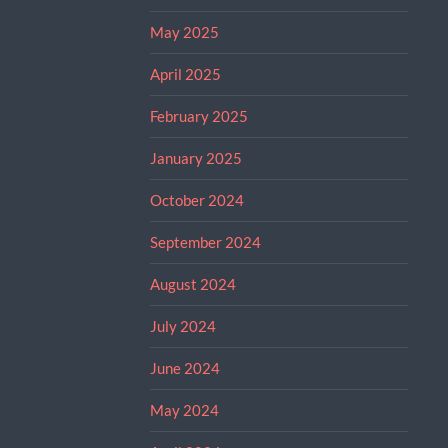
May 2025
April 2025
February 2025
January 2025
October 2024
September 2024
August 2024
July 2024
June 2024
May 2024