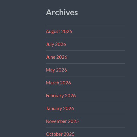
Archives
August 2026
July 2026
June 2026
May 2026
March 2026
February 2026
January 2026
November 2025
October 2025