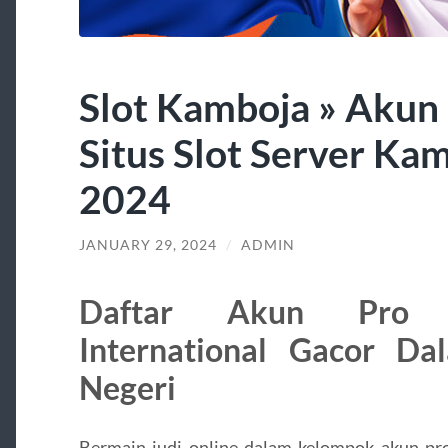
Slot Kamboja » Akun
Situs Slot Server Ka
2024
JANUARY 29, 2024
/
ADMIN
Daftar Akun Pro 
International Gacor Da
Negeri
Bermain judi online dalam kelompok akun pro