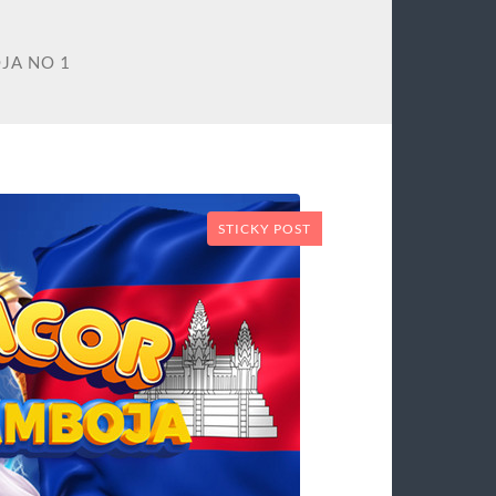
JA NO 1
STICKY POST