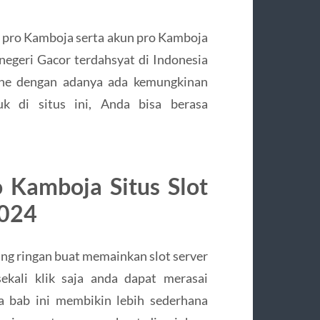
n pro Kamboja serta akun pro Kamboja
r negeri Gacor terdahsyat di Indonesia
line dengan adanya ada kemungkinan
 di situs ini, Anda bisa berasa
 Kamboja Situs Slot
2024
ing ringan buat memainkan slot server
ekali klik saja anda dapat merasai
ya bab ini membikin lebih sederhana