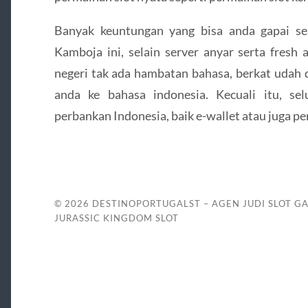
Banyak keuntungan yang bisa anda gapai se
Kamboja ini, selain server anyar serta fresh
negeri tak ada hambatan bahasa, berkat udah 
anda ke bahasa indonesia. Kecuali itu, se
perbankan Indonesia, baik e-wallet atau juga p
© 2026
DESTINOPORTUGALST – AGEN JUDI SLOT G
JURASSIC KINGDOM SLOT