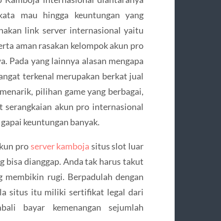
ikata mau hingga keuntungan yang
kan link server internasional yaitu
serta aman rasakan kelompok akun pro
ewa. Pada yang lainnya alasan mengapa
 sangat terkenal merupakan berkat jual
menarik, pilihan game yang berbagai,
 serangkaian akun pro internasional
t gapai keuntungan banyak.
akun pro
server kamboja
situs slot luar
ng bisa dianggap. Anda tak harus takut
ng membikin rugi. Berpadulah dengan
situs itu miliki sertifikat legal dari
embali bayar kemenangan sejumlah