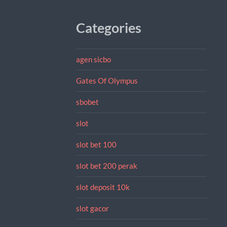
Categories
agen sicbo
Gates Of Olympus
sbobet
slot
slot bet 100
slot bet 200 perak
slot deposit 10k
slot gacor