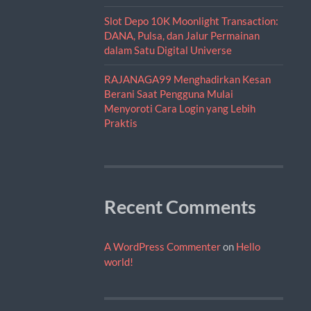
Slot Depo 10K Moonlight Transaction:
DANA, Pulsa, dan Jalur Permainan
dalam Satu Digital Universe
RAJANAGA99 Menghadirkan Kesan
Berani Saat Pengguna Mulai
Menyoroti Cara Login yang Lebih
Praktis
Recent Comments
A WordPress Commenter
on
Hello
world!