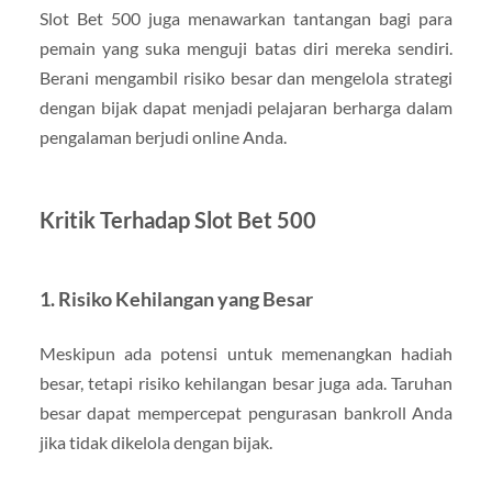
Slot Bet 500 juga menawarkan tantangan bagi para
pemain yang suka menguji batas diri mereka sendiri.
Berani mengambil risiko besar dan mengelola strategi
dengan bijak dapat menjadi pelajaran berharga dalam
pengalaman berjudi online Anda.
Kritik Terhadap Slot Bet 500
1. Risiko Kehilangan yang Besar
Meskipun ada potensi untuk memenangkan hadiah
besar, tetapi risiko kehilangan besar juga ada. Taruhan
besar dapat mempercepat pengurasan bankroll Anda
jika tidak dikelola dengan bijak.