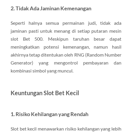
2. Tidak Ada Jaminan Kemenangan
Seperti halnya semua permainan judi, tidak ada
jaminan pasti untuk menang di setiap putaran mesin
slot Bet 500. Meskipun taruhan besar dapat
meningkatkan potensi kemenangan, namun hasil
akhirnya tetap ditentukan oleh RNG (Random Number
Generator) yang mengontrol pembayaran dan
kombinasi simbol yang muncul.
Keuntungan Slot Bet Kecil
1. Risiko Kehilangan yang Rendah
Slot bet kecil menawarkan risiko kehilangan yang lebih