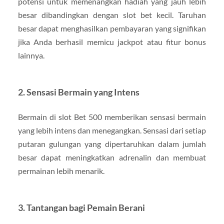
potensi untuk memenangkan hadiah yang jauh lebih
besar dibandingkan dengan slot bet kecil. Taruhan
besar dapat menghasilkan pembayaran yang signifikan
jika Anda berhasil memicu jackpot atau fitur bonus
lainnya.
2. Sensasi Bermain yang Intens
Bermain di slot Bet 500 memberikan sensasi bermain
yang lebih intens dan menegangkan. Sensasi dari setiap
putaran gulungan yang dipertaruhkan dalam jumlah
besar dapat meningkatkan adrenalin dan membuat
permainan lebih menarik.
3. Tantangan bagi Pemain Berani