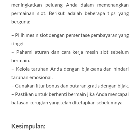
meningkatkan peluang Anda dalam memenangkan
permainan slot. Berikut adalah beberapa tips yang
berguna:
– Pilih mesin slot dengan persentase pembayaran yang
tinggi.
– Pahami aturan dan cara kerja mesin slot sebelum
bermain.
– Kelola taruhan Anda dengan bijaksana dan hindari
taruhan emosional.
– Gunakan fitur bonus dan putaran gratis dengan bijak.
– Pastikan untuk berhenti bermain jika Anda mencapai
batasan kerugian yang telah ditetapkan sebelumnya.
Kesimpulan: