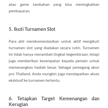
atau game tambahan yang bisa meningkatkan
pembayaran.
5. Ikuti Turnamen Slot
Para ahli merekomendasikan untuk aktif mengikuti
turnamen slot yang diadakan secara rutin. Turnamen
ini tidak hanya menambah tingkat kegembiraan, tetapi
juga memberikan kesempatan kepada pemain untuk
memenangkan hadiah besar. Sebagai pemegang akun
pro Thailand, Anda mungkin juga mendapatkan akses
eksklusif ke turnamen tertentu.
6. Tetapkan Target Kemenangan dan
Kerugian