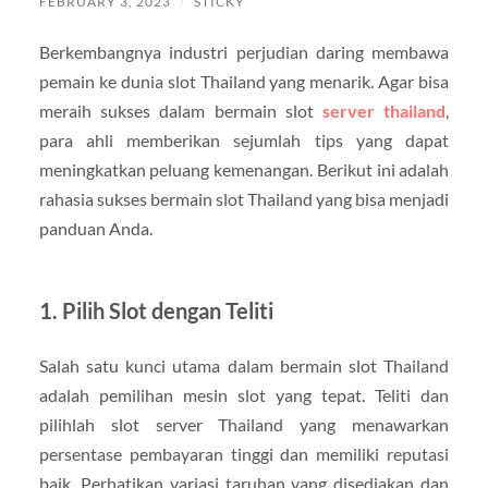
FEBRUARY 3, 2023
/
STICKY
Berkembangnya industri perjudian daring membawa
pemain ke dunia slot Thailand yang menarik. Agar bisa
meraih sukses dalam bermain slot
server thailand
,
para ahli memberikan sejumlah tips yang dapat
meningkatkan peluang kemenangan. Berikut ini adalah
rahasia sukses bermain slot Thailand yang bisa menjadi
panduan Anda.
1. Pilih Slot dengan Teliti
Salah satu kunci utama dalam bermain slot Thailand
adalah pemilihan mesin slot yang tepat. Teliti dan
pilihlah slot server Thailand yang menawarkan
persentase pembayaran tinggi dan memiliki reputasi
baik. Perhatikan variasi taruhan yang disediakan dan