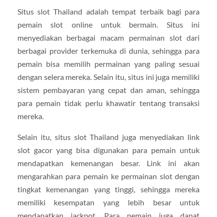
Situs slot Thailand adalah tempat terbaik bagi para
pemain slot online untuk bermain. Situs ini
menyediakan berbagai macam permainan slot dari
berbagai provider terkemuka di dunia, sehingga para
pemain bisa memilih permainan yang paling sesuai
dengan selera mereka. Selain itu, situs ini juga memiliki
sistem pembayaran yang cepat dan aman, sehingga
para pemain tidak perlu khawatir tentang transaksi
mereka.
Selain itu, situs slot Thailand juga menyediakan link
slot gacor yang bisa digunakan para pemain untuk
mendapatkan kemenangan besar. Link ini akan
mengarahkan para pemain ke permainan slot dengan
tingkat kemenangan yang tinggi, sehingga mereka
memiliki kesempatan yang lebih besar untuk
mendapatkan jackpot. Para pemain juga dapat