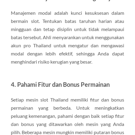
Manajemen modal adalah kunci kesuksesan dalam
bermain slot. Tentukan batas taruhan harian atau
mingguan dan tetap disiplin untuk tidak melampaui
batas tersebut. Ahli menyarankan untuk menggunakan
akun pro Thailand untuk mengatur dan mengawasi
modal dengan lebih efektif, sehingga Anda dapat
menghindari risiko kerugian yang besar.
4. Pahami Fitur dan Bonus Permainan
Setiap mesin slot Thailand memiliki fitur dan bonus
permainan yang berbeda. Untuk meningkatkan
peluang kemenangan, pahami dengan baik setiap fitur
dan bonus yang ditawarkan oleh mesin yang Anda
pilih. Beberapa mesin mungkin memiliki putaran bonus