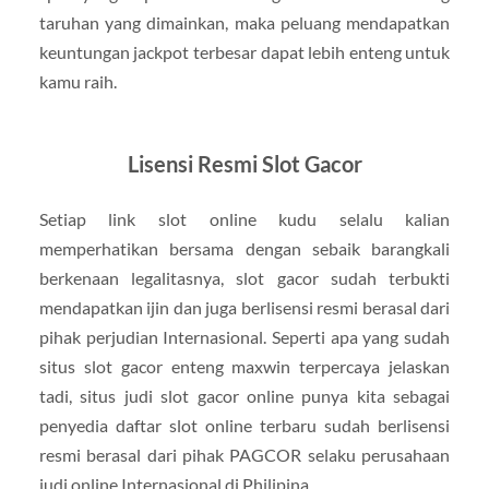
taruhan yang dimainkan, maka peluang mendapatkan
keuntungan jackpot terbesar dapat lebih enteng untuk
kamu raih.
Lisensi Resmi Slot Gacor
Setiap link slot online kudu selalu kalian
memperhatikan bersama dengan sebaik barangkali
berkenaan legalitasnya, slot gacor sudah terbukti
mendapatkan ijin dan juga berlisensi resmi berasal dari
pihak perjudian Internasional. Seperti apa yang sudah
situs slot gacor enteng maxwin terpercaya jelaskan
tadi, situs judi slot gacor online punya kita sebagai
penyedia daftar slot online terbaru sudah berlisensi
resmi berasal dari pihak PAGCOR selaku perusahaan
judi online Internasional di Philipina.