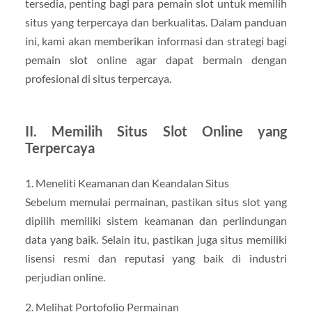
tersedia, penting bagi para pemain slot untuk memilih
situs yang terpercaya dan berkualitas. Dalam panduan
ini, kami akan memberikan informasi dan strategi bagi
pemain slot online agar dapat bermain dengan
profesional di situs terpercaya.
II. Memilih Situs Slot Online yang
Terpercaya
1. Meneliti Keamanan dan Keandalan Situs
Sebelum memulai permainan, pastikan situs slot yang
dipilih memiliki sistem keamanan dan perlindungan
data yang baik. Selain itu, pastikan juga situs memiliki
lisensi resmi dan reputasi yang baik di industri
perjudian online.
2. Melihat Portofolio Permainan