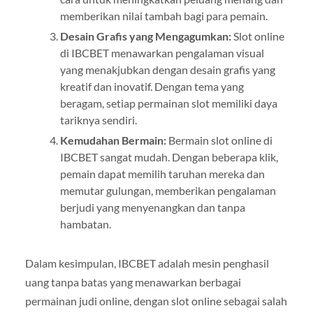
memberikan nilai tambah bagi para pemain.
Desain Grafis yang Mengagumkan:
Slot online
di IBCBET menawarkan pengalaman visual
yang menakjubkan dengan desain grafis yang
kreatif dan inovatif. Dengan tema yang
beragam, setiap permainan slot memiliki daya
tariknya sendiri.
Kemudahan Bermain:
Bermain slot online di
IBCBET sangat mudah. Dengan beberapa klik,
pemain dapat memilih taruhan mereka dan
memutar gulungan, memberikan pengalaman
berjudi yang menyenangkan dan tanpa
hambatan.
Dalam kesimpulan, IBCBET adalah mesin penghasil
uang tanpa batas yang menawarkan berbagai
permainan judi online, dengan slot online sebagai salah