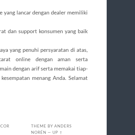
 yang lancar dengan dealer memiliki
arat dan support konsumen yang baik
aya yang penuhi persyaratan di atas,
carat online dengan aman serta
main dengan arif serta memakai tiap-
h kesempatan menang Anda. Selamat
ACOR
THEME BY
ANDERS
NORÉN
—
UP ↑