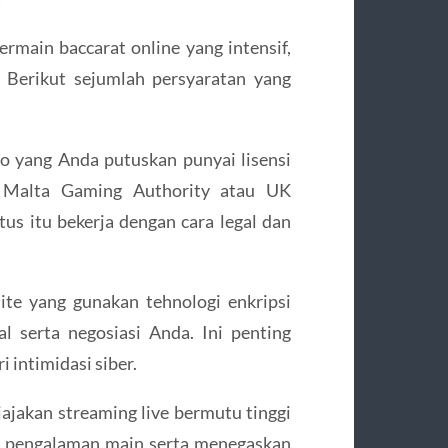
main baccarat online yang intensif,
g. Berikut sejumlah persyaratan yang
ino yang Anda putuskan punyai lisensi
i Malta Gaming Authority atau UK
tus itu bekerja dengan cara legal dan
te yang gunakan tehnologi enkripsi
 serta negosiasi Anda. Ini penting
 intimidasi siber.
jajakan streaming live bermutu tinggi
at pengalaman main serta menegaskan