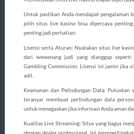
Untuk pastikan Anda mendapat pengalaman ber
pilih situs live kasino bisa dipercaya pentin
penting jadi perhatian:
Lisensi serta Aturan: Nyatakan situs live kas
dari wewenang judi yang dianggap sepert
Gambling Commission. Lisensi ini jamin jika si
adil.
Keamanan dan Pelindungan Data: Putuskan si
teranyar membuat perlindungan data personal
untuk menegaskan jika informasi Anda aman dari
Kualitas Live Streaming: Situs yang bagus men
dengan dealer professional. Ini mempertingk