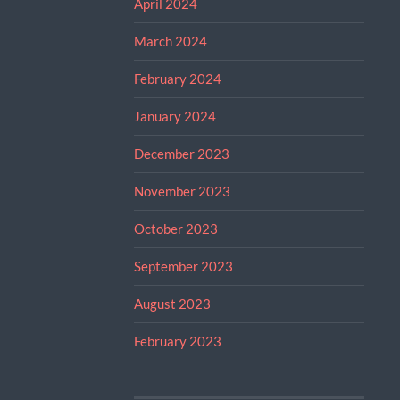
April 2024
March 2024
February 2024
January 2024
December 2023
November 2023
October 2023
September 2023
August 2023
February 2023