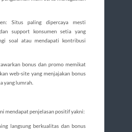
n: Situs paling dipercaya mesti
 dan support konsumen setia yang
gi soal atau mendapati kontribusi
o tawarkan bonus dan promo memikat
skan web-site yang menjajakan bonus
ia yang lumrah.
ini mendapat penjelasan positif yakni:
ing langsung berkualitas dan bonus