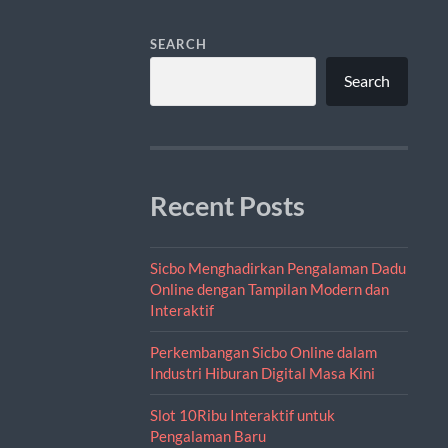
SEARCH
Search
Recent Posts
Sicbo Menghadirkan Pengalaman Dadu
Online dengan Tampilan Modern dan
Interaktif
Perkembangan Sicbo Online dalam
Industri Hiburan Digital Masa Kini
Slot 10Ribu Interaktif untuk
Pengalaman Baru