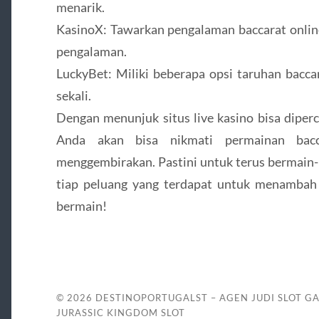
menarik.
KasinoX: Tawarkan pengalaman baccarat online
pengalaman.
LuckyBet: Miliki beberapa opsi taruhan bacc
sekali.
Dengan menunjuk situs live kasino bisa diperc
Anda akan bisa nikmati permainan bac
menggembirakan. Pastini untuk terus bermain-
tiap peluang yang terdapat untuk menamba
bermain!
© 2026
DESTINOPORTUGALST – AGEN JUDI SLOT G
JURASSIC KINGDOM SLOT