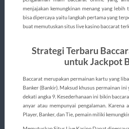
menjajakan kemungkinan menang yang lebih ti
bisa dipercaya yaitu langkah pertama yang te
buat memutuskan situs live kasino baccarat terk
Strategi Terbaru Baccar
untuk Jackpot 
Baccarat merupakan permainan kartu yang liba
Banker (Bankir). Maksud khusus permainan ini
dekati angka 9. Kesederhanaan ini bikin baccar
anyar atau mempunyai pengalaman. Karena ada
Player, Banker, dan Tie, pemain miliki kemungkin
Memutuskan Situs Live Kasino Dapat dipercay