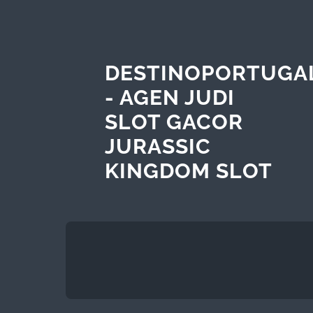
DESTINOPORTUGA
- AGEN JUDI
SLOT GACOR
JURASSIC
KINGDOM SLOT