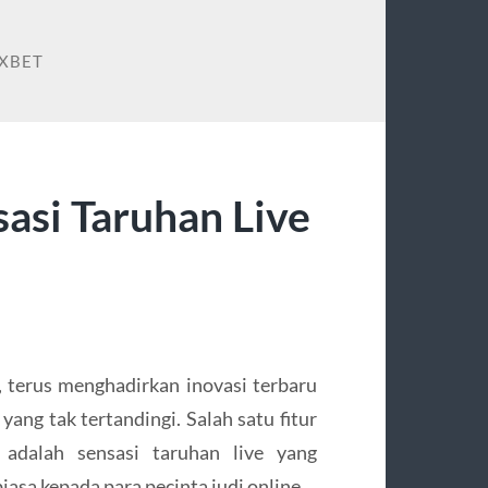
XBET
asi Taruhan Live
, terus menghadirkan inovasi terbaru
ng tak tertandingi. Salah satu fitur
dalah sensasi taruhan live yang
sa kepada para pecinta judi online.