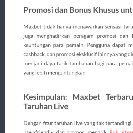
Promosi dan Bonus Khusus unt
Maxbet tidak hanya menawarkan sensasi taruha
juga menghadirkan beragam promosi dan 
keuntungan para pemain. Pengguna dapat m
cashback, dan promosi eksklusif lainnya yang di
menjadi daya tarik tambahan bagi para pema
yang lebih menguntungkan.
Kesimpulan: Maxbet Terbaru
Taruhan Live
Dengan fitur taruhan live yang tak tertanding
user-friendly, dan promosi menarik,
link alte