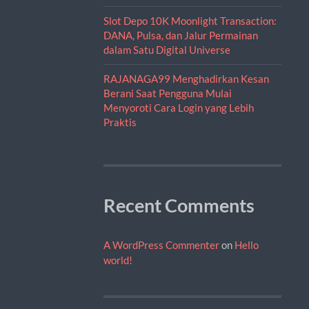
Slot Depo 10K Moonlight Transaction:
DANA, Pulsa, dan Jalur Permainan
dalam Satu Digital Universe
RAJANAGA99 Menghadirkan Kesan
Berani Saat Pengguna Mulai
Menyoroti Cara Login yang Lebih
Praktis
Recent Comments
A WordPress Commenter
on
Hello
world!