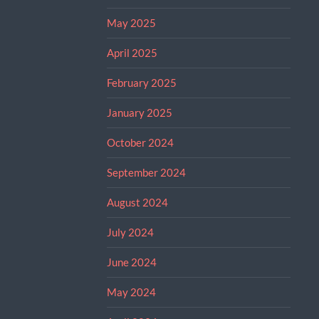
May 2025
April 2025
February 2025
January 2025
October 2024
September 2024
August 2024
July 2024
June 2024
May 2024