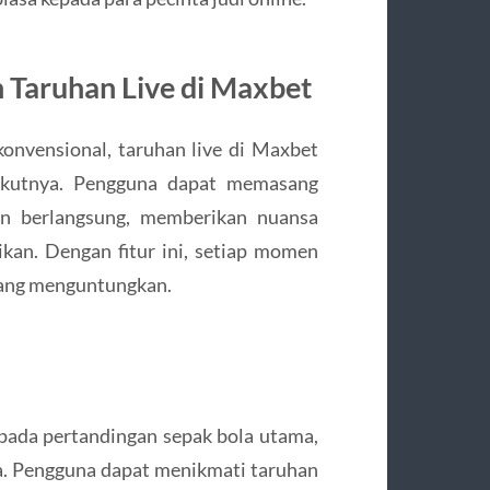
 Taruhan Live di Maxbet
konvensional, taruhan live di Maxbet
ikutnya. Pengguna dapat memasang
an berlangsung, memberikan nuansa
kan. Dengan fitur ini, setiap momen
yang menguntungkan.
pada pertandingan sepak bola utama,
ya. Pengguna dapat menikmati taruhan