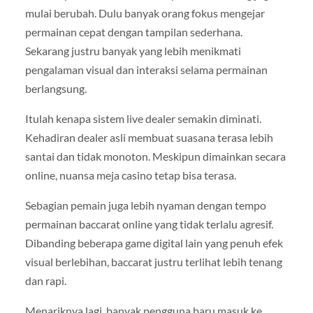
mulai berubah. Dulu banyak orang fokus mengejar
permainan cepat dengan tampilan sederhana.
Sekarang justru banyak yang lebih menikmati
pengalaman visual dan interaksi selama permainan
berlangsung.
Itulah kenapa sistem live dealer semakin diminati.
Kehadiran dealer asli membuat suasana terasa lebih
santai dan tidak monoton. Meskipun dimainkan secara
online, nuansa meja casino tetap bisa terasa.
Sebagian pemain juga lebih nyaman dengan tempo
permainan baccarat online yang tidak terlalu agresif.
Dibanding beberapa game digital lain yang penuh efek
visual berlebihan, baccarat justru terlihat lebih tenang
dan rapi.
Menariknya lagi, banyak pengguna baru masuk ke