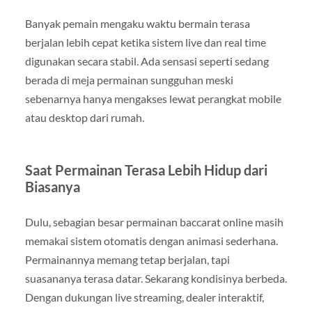
Banyak pemain mengaku waktu bermain terasa
berjalan lebih cepat ketika sistem live dan real time
digunakan secara stabil. Ada sensasi seperti sedang
berada di meja permainan sungguhan meski
sebenarnya hanya mengakses lewat perangkat mobile
atau desktop dari rumah.
Saat Permainan Terasa Lebih Hidup dari
Biasanya
Dulu, sebagian besar permainan baccarat online masih
memakai sistem otomatis dengan animasi sederhana.
Permainannya memang tetap berjalan, tapi
suasananya terasa datar. Sekarang kondisinya berbeda.
Dengan dukungan live streaming, dealer interaktif,