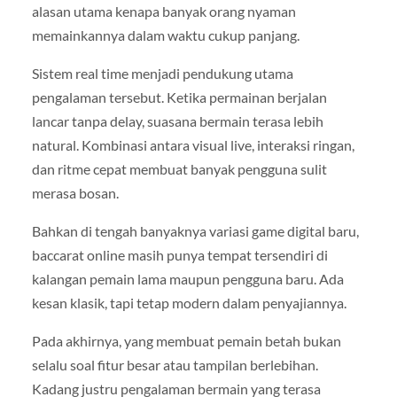
alasan utama kenapa banyak orang nyaman
memainkannya dalam waktu cukup panjang.
Sistem real time menjadi pendukung utama
pengalaman tersebut. Ketika permainan berjalan
lancar tanpa delay, suasana bermain terasa lebih
natural. Kombinasi antara visual live, interaksi ringan,
dan ritme cepat membuat banyak pengguna sulit
merasa bosan.
Bahkan di tengah banyaknya variasi game digital baru,
baccarat online masih punya tempat tersendiri di
kalangan pemain lama maupun pengguna baru. Ada
kesan klasik, tapi tetap modern dalam penyajiannya.
Pada akhirnya, yang membuat pemain betah bukan
selalu soal fitur besar atau tampilan berlebihan.
Kadang justru pengalaman bermain yang terasa