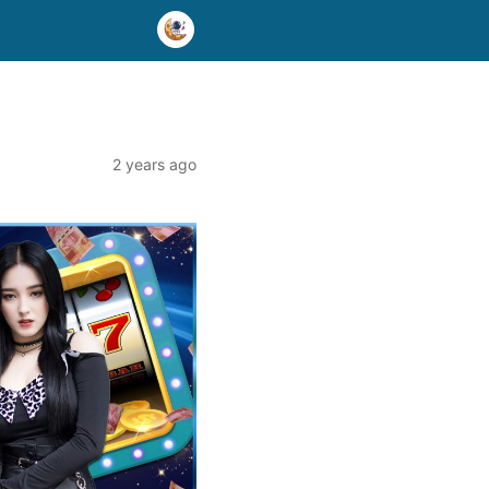
2 years ago