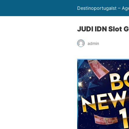
Destinoportugalst – Ag
JUDI IDN Slot 
admin