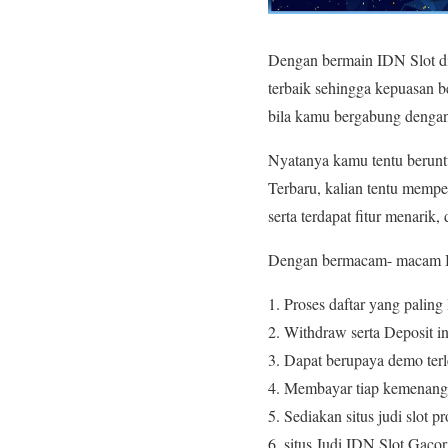
Dengan bermain IDN Slot di 
terbaik sehingga kepuasan b
bila kamu bergabung dengan 
Nyatanya kamu tentu berun
Terbaru, kalian tentu mempe
serta terdapat fitur menarik
Dengan bermacam- macam Bene
Proses daftar yang palin
Withdraw serta Deposit in
Dapat berupaya demo terl
Membayar tiap kemenang
Sediakan situs judi slot 
situs Judi IDN Slot Gac