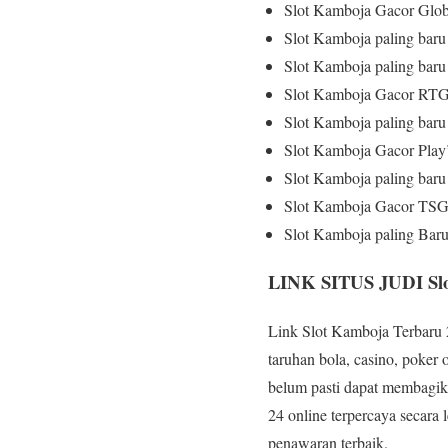
Slot Kamboja Gacor Glo
Slot Kamboja paling bar
Slot Kamboja paling baru
Slot Kamboja Gacor RT
Slot Kamboja paling bar
Slot Kamboja Gacor Play
Slot Kamboja paling baru
Slot Kamboja Gacor TS
Slot Kamboja paling Ba
LINK SITUS JUDI Slot
Link Slot Kamboja Terbaru 2
taruhan bola, casino, poker 
belum pasti dapat membagik
24 online terpercaya secar
penawaran terbaik.