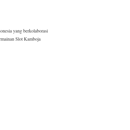
onesia yang berkolaborasi
rmainan Slot Kamboja