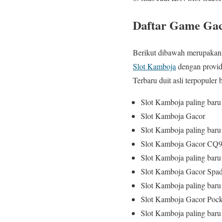
Daftar Game Gac
Berikut dibawah merupakan k
Slot Kamboja
dengan provid
Terbaru duit asli terpopuler
Slot Kamboja paling baru
Slot Kamboja Gacor
Slot Kamboja paling bar
Slot Kamboja Gacor CQ
Slot Kamboja paling bar
Slot Kamboja Gacor Spa
Slot Kamboja paling baru
Slot Kamboja Gacor Pock
Slot Kamboja paling bar